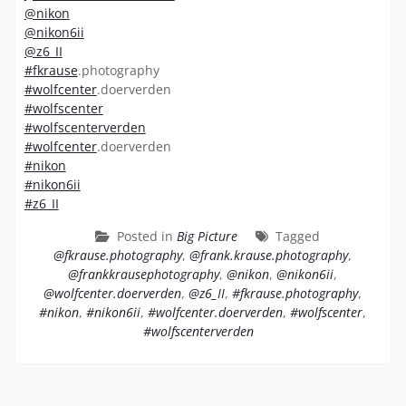
@nikon
@nikon6ii
@z6_II
#fkrause
.photography
#wolfcenter
.doerverden
#wolfscenter
#wolfscenterverden
#wolfcenter
.doerverden
#nikon
#nikon6ii
#z6_II
Posted in
Big Picture
Tagged
@fkrause.photography
,
@frank.krause.photography
,
@frankkrausephotography
,
@nikon
,
@nikon6ii
,
@wolfcenter.doerverden
,
@z6_II
,
#fkrause.photography
,
#nikon
,
#nikon6ii
,
#wolfcenter.doerverden
,
#wolfscenter
,
#wolfscenterverden