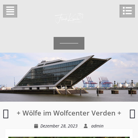
Skip
to
content
+
+ Wölfe im Wolfcenter Verden +
Karoline
+
S
Dezember 28, 2023
admin