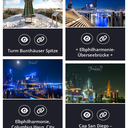
+ Elbphilharmonie-
Turm Bunthäuser Spitze
Überseebrücke +
Elbphilharmonie,
Cap San Diego –
Columbus Haus, City